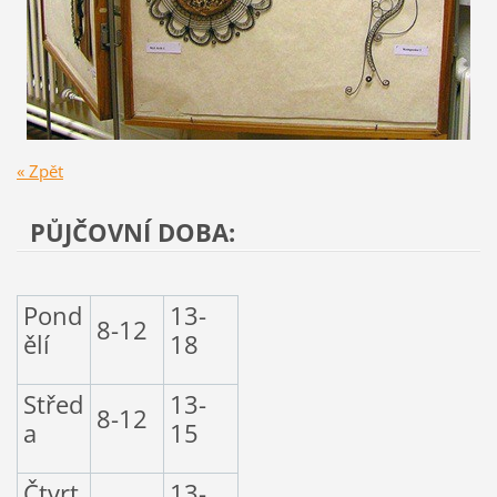
« Zpět
PŮJČOVNÍ DOBA:
Pond
13-
8-12
ělí
18
Střed
13-
8-12
a
15
Čtvrt
13-