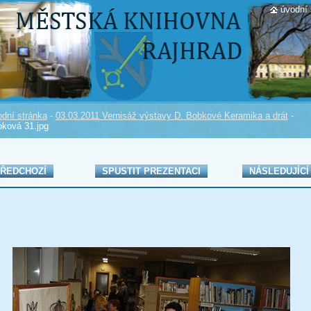
úvodní 
dní stránka
-
03.03.2011 Vernisáž výstavy D. Bobkové Keramika a drát
-
ková 31.jpg
ŘEDCHOZÍ
SPUSTIT PREZENTACI
NÁSLEDUJÍCÍ