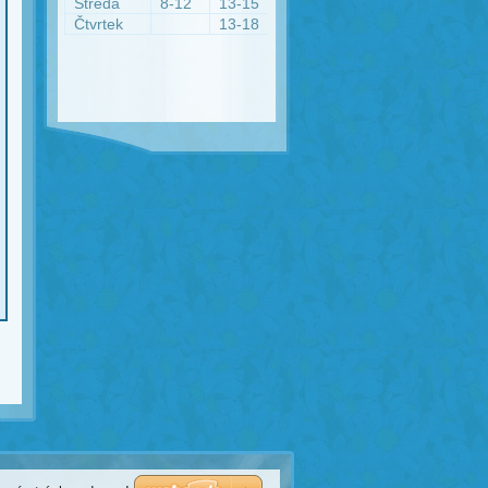
Středa
8-12
13-15
Čtvrtek
13-18