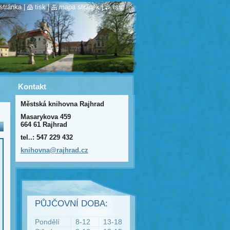
stránka
|
tisk
|
mapa stránek
|
rss
Kontakt
Městská knihovna Rajhrad
Masarykova 459
664 61 Rajhrad
tel..: 547 229 432
knihovna
@rajhrad
.cz
PŮJČOVNÍ DOBA:
Pondělí
8-12
13-18