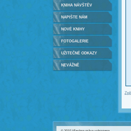
KNIHA NÁVŠTĚV
NAPIŠTE NÁM
NOVÉ KNIHY
FOTOGALERIE
UŽITEČNÉ ODKAZY
NEVÁŽNĚ
Zpě
© 2010 Všechna práva vyhrazena.