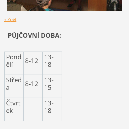
« Zpět
PŮJČOVNÍ DOBA:
Pond
13-
8-12
ělí
18
Střed
13-
8-12
a
15
Čtvrt
13-
ek
18