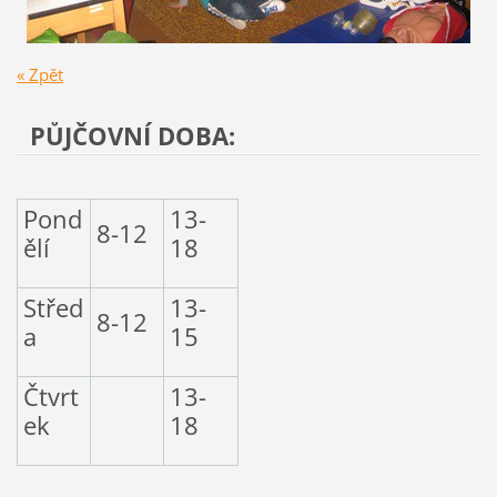
« Zpět
PŮJČOVNÍ DOBA:
Pond
13-
8-12
ělí
18
Střed
13-
8-12
a
15
Čtvrt
13-
ek
18