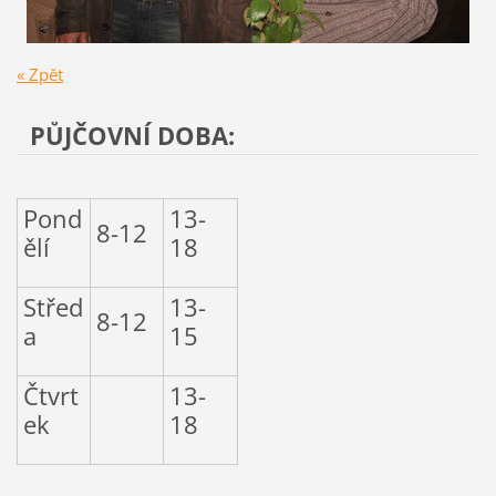
« Zpět
PŮJČOVNÍ DOBA:
Pond
13-
8-12
ělí
18
Střed
13-
8-12
a
15
Čtvrt
13-
ek
18