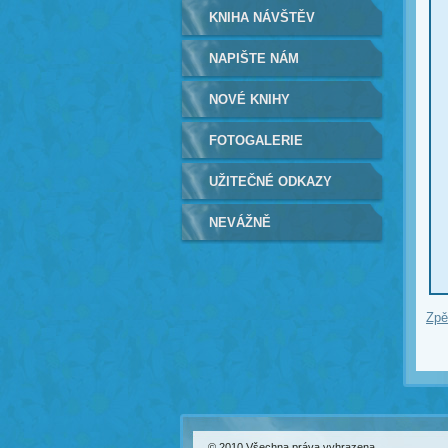
KNIHA NÁVŠTĚV
NAPIŠTE NÁM
NOVÉ KNIHY
FOTOGALERIE
UŽITEČNÉ ODKAZY
NEVÁŽNĚ
Zpě
© 2010 Všechna práva vyhrazena.