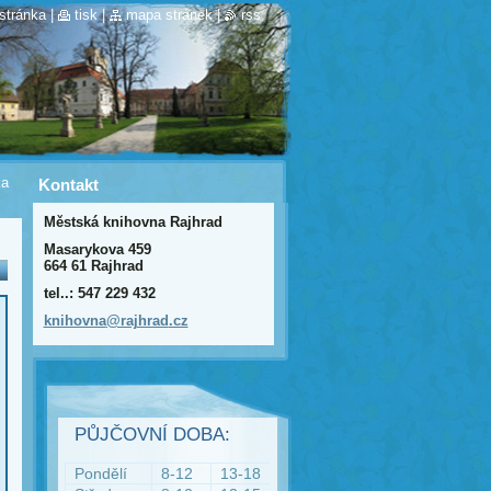
stránka
|
tisk
|
mapa stránek
|
rss
ka
Kontakt
Městská knihovna Rajhrad
Masarykova 459
664 61 Rajhrad
tel..: 547 229 432
knihovna
@rajhrad
.cz
PŮJČOVNÍ DOBA:
Pondělí
8-12
13-18