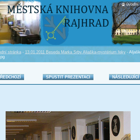
úvodní 
dní stránka
-
13.01.2011 Beseda Marka Srby Aljaška-mystérium řeky
-
Aljaš
jpg
ŘEDCHOZÍ
SPUSTIT PREZENTACI
NÁSLEDUJÍCÍ