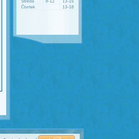
Středa
8-12
13-15
Čtvrtek
13-18