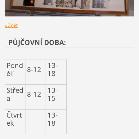
« Zpět
PŮJČOVNÍ DOBA:
Pond
13-
8-12
ělí
18
Střed
13-
8-12
a
15
Čtvrt
13-
ek
18