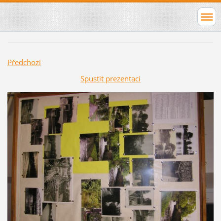
Předchozí
Spustit prezentaci