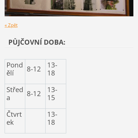
« Zpět
PŮJČOVNÍ DOBA:
Pond
13-
8-12
ělí
18
Střed
13-
8-12
a
15
Čtvrt
13-
ek
18