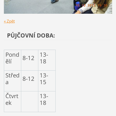
« Zpět
PŮJČOVNÍ DOBA:
Pond
13-
8-12
ělí
18
Střed
13-
8-12
a
15
Čtvrt
13-
ek
18