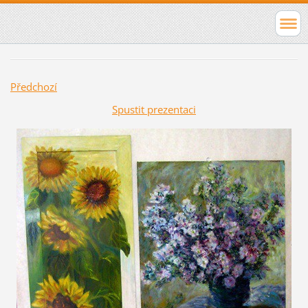
Předchozí
Spustit prezentaci