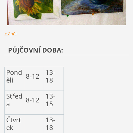
« Zpět
PŮJČOVNÍ DOBA:
Pond
13-
8-12
ělí
18
Střed
13-
8-12
a
15
Čtvrt
13-
ek
18