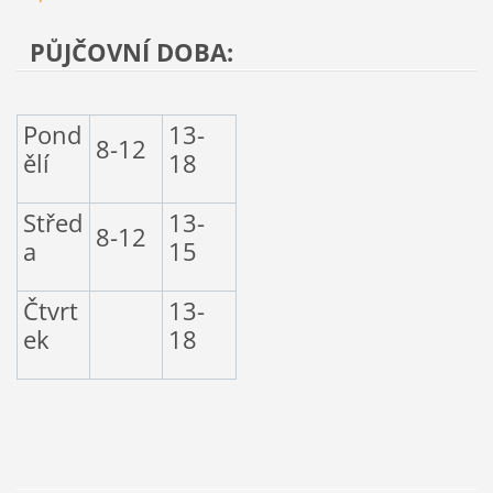
PŮJČOVNÍ DOBA:
Pond
13-
8-12
ělí
18
Střed
13-
8-12
a
15
Čtvrt
13-
ek
18