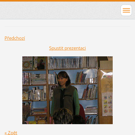
Předchozí
Spustit prezentaci
« Zpět