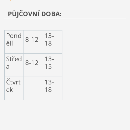
PŮJČOVNÍ DOBA:
Pond
13-
8-12
ělí
18
Střed
13-
8-12
a
15
Čtvrt
13-
ek
18