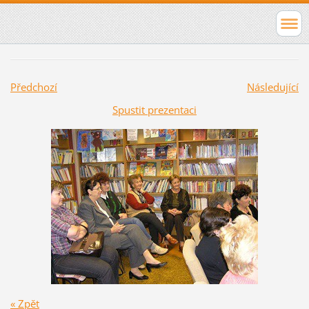
Předchozí
Následující
Spustit prezentaci
« Zpět