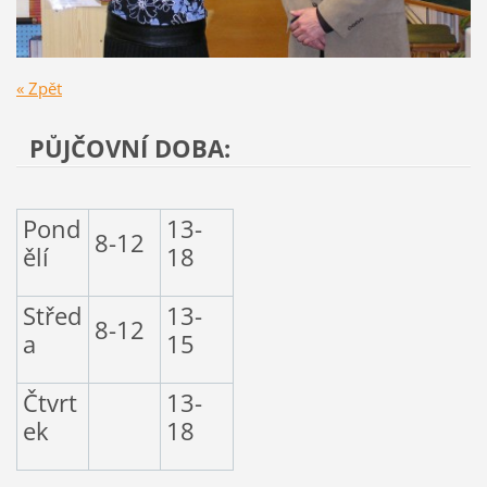
« Zpět
PŮJČOVNÍ DOBA:
Pond
13-
8-12
ělí
18
Střed
13-
8-12
a
15
Čtvrt
13-
ek
18