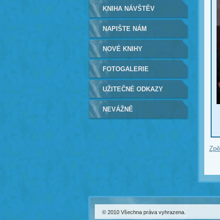
KNIHA NÁVŠTĚV
NAPIŠTE NÁM
NOVÉ KNIHY
FOTOGALERIE
UŽITEČNÉ ODKAZY
NEVÁŽNĚ
Zpě
© 2010 Všechna práva vyhrazena.