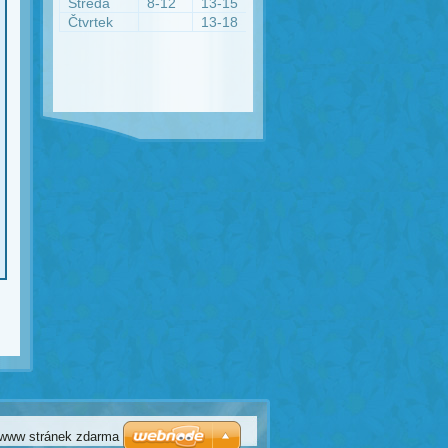
Středa
8-12
13-15
Čtvrtek
13-18
 www stránek zdarma