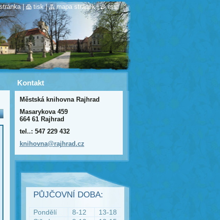
stránka
|
tisk
|
mapa stránek
|
rss
Kontakt
Městská knihovna Rajhrad
Masarykova 459
664 61 Rajhrad
tel..: 547 229 432
knihovna
@rajhrad
.cz
PŮJČOVNÍ DOBA:
Pondělí
8-12
13-18