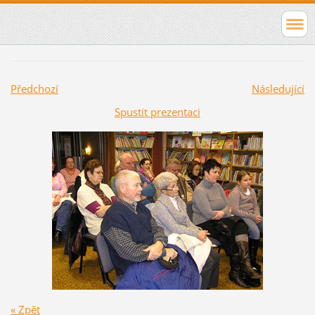
Předchozí
Následující
Spustit prezentaci
« Zpět