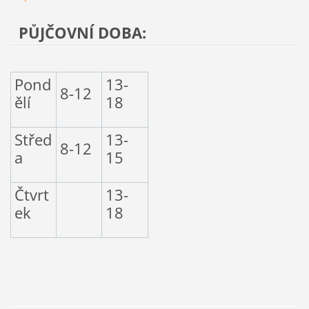
PŮJČOVNÍ DOBA:
Pond
13-
8-12
ělí
18
Střed
13-
8-12
a
15
Čtvrt
13-
ek
18