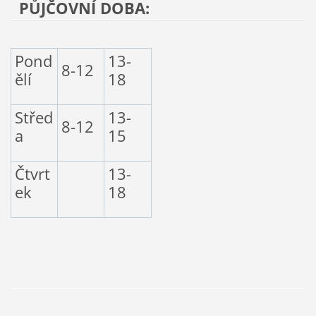
PŮJČOVNÍ DOBA:
Pond
13-
8-12
ělí
18
Střed
13-
8-12
a
15
Čtvrt
13-
ek
18