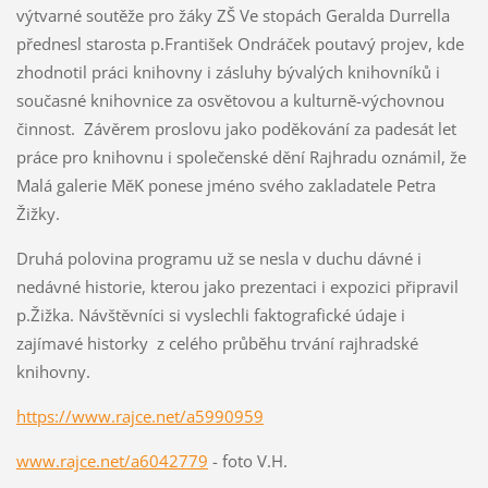
výtvarné soutěže pro žáky ZŠ Ve stopách Geralda Durrella
přednesl starosta p.František Ondráček poutavý projev, kde
zhodnotil práci knihovny i zásluhy bývalých knihovníků i
současné knihovnice za osvětovou a kulturně-výchovnou
činnost. Závěrem proslovu jako poděkování za padesát let
práce pro knihovnu i společenské dění Rajhradu oznámil, že
Malá galerie MěK ponese jméno svého zakladatele Petra
Žižky.
Druhá polovina programu už se nesla v duchu dávné i
nedávné historie, kterou jako prezentaci i expozici připravil
p.Žižka. Návštěvníci si vyslechli faktografické údaje i
zajímavé historky z celého průběhu trvání rajhradské
knihovny.
https://www.rajce.net/a5990959
www.rajce.net/a6042779
- foto V.H.