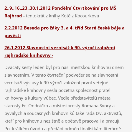
2.,9.,16.,23.,30.1.2012 Pondělní Čtvrtkování pro MŠ
Rajhrad
- tentokrát z knihy Kotě z Kocourkova
2.2.2012 Beseda pro žáky 3. a 4. tříd Staré české báje a
pověsti
26.1.2012 Slavnostní vernisáž k 90. výročí založení
rajhradské knihovny -
Dvacátý šestý leden byl pro naši městskou knihovnu dnem
slavnostním. V tento čtvrteční podvečer se na slavnostní
vernisáži výstavy k 90.výročí založení první veřejné
rajhradské knihovny sešla početná společnost přátel
knihovny a kultury vůbec. Vedle představitelů města
starosty Fr. Ondráčka a místostarosty Romana Svory a
bývalých a současných knihovníků také řada tzv. aktivistů,
kteří pro knihovnu nezištně a obětavě pracovali a pracují.
Po krátkém úvodu a předání odměn finalistkám literárně-