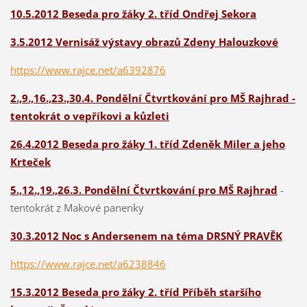
10.5.2012 Beseda pro žáky 2. tříd Ondřej Sekora
3.5.2012 Vernisáž výstavy obrazů Zdeny Halouzkové
https://www.rajce.net/a6392876
2.,9.,16.,23.,30.4.
Pondělní Čtvrtkování pro MŠ Rajhrad -
tentokrát o vepříkovi a kůzleti
26.4.2012 Beseda pro žáky 1. tříd Zdeněk Miler a jeho
Krteček
5.,12.,19.,26.3.
Pondělní Čtvrtkování pro MŠ Rajhrad
-
tentokrát z Makové panenky
30.3.2012 Noc s Andersenem na téma DRSNÝ PRAVĚK
https://www.rajce.net/a6238846
15.3.2012 Beseda pro žáky 2. tříd Příběh staršího