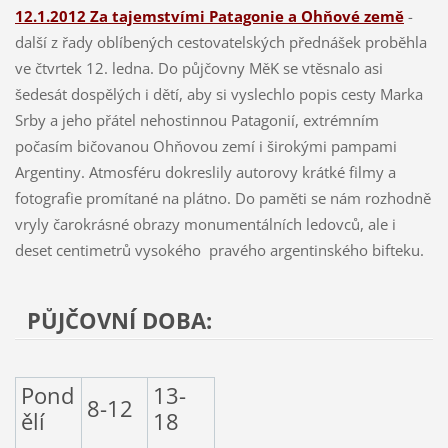
12.1.2012 Za tajemstvími Patagonie a Ohňové země
-
další z řady oblíbených cestovatelských přednášek proběhla
ve čtvrtek 12. ledna. Do půjčovny MěK se vtěsnalo asi
šedesát dospělých i dětí, aby si vyslechlo popis cesty Marka
Srby a jeho přátel nehostinnou Patagonií, extrémním
počasím bičovanou Ohňovou zemí i širokými pampami
Argentiny. Atmosféru dokreslily autorovy krátké filmy a
fotografie promítané na plátno. Do paměti se nám rozhodně
vryly čarokrásné obrazy monumentálních ledovců, ale i
deset centimetrů vysokého pravého argentinského bifteku.
PŮJČOVNÍ DOBA:
Pond
13-
8-12
ělí
18