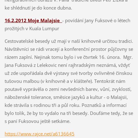
ke shlédnutí je do konce dubna.
16.2.2012 Moje Malajsie
- povídání Jany Fuksové o létech
prožitých v Kuala Lumpur
Cestovatelské besedy už mají v naší knihovně určitou tradici.
Návštěvníci se rádi vracejí a konferenční prostor půjčovny se
rázem zaplní. Nejinak tomu bylo i ve čtvrtek 16. února. Mgr.
Jana Fuksová z Lelekovic není rajhradským neznámá, vždyť
už zde uspořádala dvě výstavy své tvorby ovlivněné čínskou
tušovou malbou (v knihovně a v klášteře). Tentokrát nám
poutavě vyprávěla o zemi nevšedních barev, vůní, zvyklostí,
náboženské tolerance, směsice jazyků a kultur - o Malajsii,
kde strávila s rodinou tři a půl roku. Poznatků a informací
bylo tolik, že by to vydalo na tři besedy. Doufáme tedy, že se
s paní Fuksovou ještě setkáme.
https://www.rajce.net/a6136645