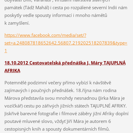
památek (Tádž Mahál) i cesta po rozpálené severní Indii nám
poskytly vedle spousty informací i mnoho námětů
k zamyšlení.
https://www.facebook.com/media/set/?
set=a.248087818652642.56807.219202518207839&type=
1
18.10.2012 Cestovatelská přednáška J. Máry TAJUPLNÁ
AFRIKA
Potemnělé podzimní večery přímo vybízí k návštěvě
zajímavých i poučných přednášek. 18.října nám rodina
Márova představila svou mnohdy nesnadnou (Jirka Mára je
vozíčkář) cestu po zářivých jižních státech TAJUPLNÉ AFRIKY.
Jiskřivě barevné fotografie i filmové záběry jižní Afriky doplní
poutavé mluvené slovo, vždyť Jiří Mára je autorem 6
cestopisných knih a spousty dokumentárních filmů.