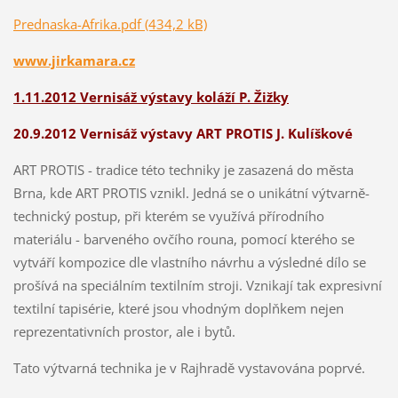
Prednaska-Afrika.pdf (434,2 kB)
www.jirkamara.cz
1.11.2012 Vernisáž výstavy koláží P. Žižky
20.9.2012 Vernisáž výstavy ART PROTIS J. Kulíškové
ART PROTIS - tradice této techniky je zasazená do města
Brna, kde ART PROTIS vznikl. Jedná se o unikátní výtvarně-
technický postup, při kterém se využívá přírodního
materiálu - barveného ovčího rouna, pomocí kterého se
vytváří kompozice dle vlastního návrhu a výsledné dílo se
prošívá na speciálním textilním stroji. Vznikají tak expresivní
textilní tapisérie, které jsou vhodným doplňkem nejen
reprezentativních prostor, ale i bytů.
Tato výtvarná technika je v Rajhradě vystavována poprvé.