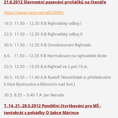
21.6.2012 Slavnostní pasování prvňáčků na čtenáře
https://www.rajce.net/a6620985
16.5. 11.50 – 12.35 9.B Rajhradský odboj I
23.5. 11.50 – 12.35 9.B Rajhradský odboj II
30.5. 11.50 – 12.35 9.B Osvobozování Rajhradu
6.6. 11.50 – 12.35 9.B Normalizace na rajhradské škole
23.5. 12.50 – 13.35 8.A Rajhrad ve 2.pol.19.st.
30.5. 10.55 – 11.40 6.B Rudolf Těsnohlídek (s přihlédnutím
k lišce Bystroušce a Bílovicím nad Svit.)
30.5. 8.55 – 9.40 7.A Jan Neruda
7.,14.,21.,28.5.2012 Pondělní čtvrtkování pro MŠ -
tentokrát z pohádky O žabce Márince