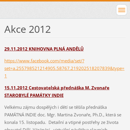
Akce 2012
29.11.2012 KNIHOVNA PLNÁ ANDĚLŮ
https://www.facebook.com/media/set/?
set=a.255798521214905.58767.219202518207839&type=
1
15.11.2012 Cestovatelská přednáška M. Zvonaře
STAROBYLÉ PAMÁTKY INDIE
Velkému zájmu dospělých i dětí se těšila přednáška
PAMÁTNÁ INDIE doc. Mgr. Martina Zvonaře, Ph.D., která se
konala 15. listopadu. Detailní a vtipné postřehy ze života
obyvatel Dillí, Váránásí , virtuální návštěva slavných