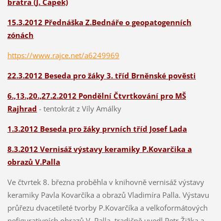
bratra (J. Čapek)
15.3.2012 Přednáška Z.Bednáře o geopatogenních
zónách
https://www.rajce.net/a6249969
22.3.2012 Beseda pro žáky 3. tříd Brněnské pověsti
6.,13.,20.,27.2.2012
Pondělní Čtvrtkování pro MŠ
Rajhrad
- tentokrát z Víly Amálky
1.3.2012 Beseda pro žáky prvních tříd Josef Lada
8.3.2012 Vernisáž výstavy keramiky P.Kovarčika a
obrazů V.Palla
Ve čtvrtek 8. března proběhla v knihovně vernisáž výstavy
keramiky Pavla Kovarčíka a obrazů Vladimíra Palla. Výstavu
průřezu dvacetileté tvorby P.Kovarčíka a velkoformátových
nefigurativních obrazů V. Palla tradičně uvedl Petr Žižka a