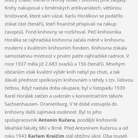
Knihy nakupoval v brněnských antikvariátech, většinou
brožované, které sám vázal. Karlu Horálkovi se podařilo
získat část čtenářů, kteří finančně přispívali na nákup
časopisů. Fond knihovny se rozšiřoval. Péčí knihovníka
Horálka se rajhradská knihovna začala měnit v knihovnu
moderní s kvalitním knihovním fondem. Knihovna získala
samostatnou místnost v prvém patře rajhradské radnice. V
roce 1937 měla již 2.683 svazků a 156 čtenářů. Mnohým
občanům však kvalitní výběr knih nebyl po chuti, a tak
dávali přednost spolkovým knihovnám s tehdy s tzv. lidovou
četbou. Když nastala doba okupace, byl v listopadu 1939
Karel Horálek zatčen a uvězněn v koncentračním táboře
Sachsenhausen- Oranienburg. V té době vstoupila do
knihovny další zajímavá osobnost. Byl to jeho
spolupracovník
Antonín Kučera
, pozdější knihovník
lékařské fakulty MU v Brně. Před Antonínem Kučerou a od
roku 1943
Karlem Krejčím
stál obtížný úkol. Oba museli