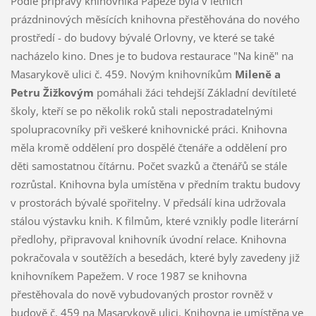
Podle přípravy knihovníka Papeže byla v letních
prázdninových měsících knihovna přestěhována do nového
prostředí - do budovy bývalé Orlovny, ve které se také
nacházelo kino. Dnes je to budova restaurace "Na kině" na
Masarykově ulici č. 459. Novým knihovníkům
Mileně a
Petru Žižkovým
pomáhali žáci tehdejší Základní devítileté
školy, kteří se po několik roků stali nepostradatelnými
spolupracovníky při veškeré knihovnické práci. Knihovna
měla kromě oddělení pro dospělé čtenáře a oddělení pro
děti samostatnou čítárnu. Počet svazků a čtenářů se stále
rozrůstal. Knihovna byla umístěna v předním traktu budovy
v prostorách bývalé spořitelny. V předsálí kina udržovala
stálou výstavku knih. K filmům, které vznikly podle literární
předlohy, připravoval knihovník úvodní relace. Knihovna
pokračovala v soutěžích a besedách, které byly zavedeny již
knihovníkem Papežem. V roce 1987 se knihovna
přestěhovala do nově vybudovaných prostor rovněž v
budově č. 459 na Masarykově ulici. Knihovna je umístěna ve