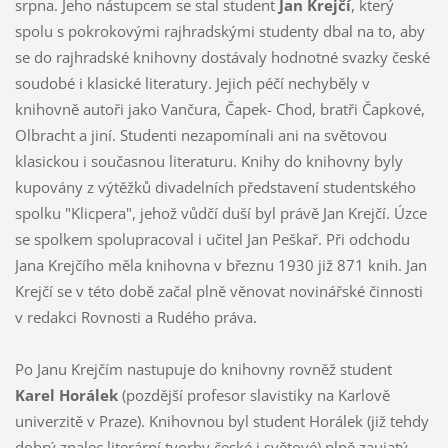
srpna. Jeho nástupcem se stal student
Jan Krejčí
, který
spolu s pokrokovými rajhradskými studenty dbal na to, aby
se do rajhradské knihovny dostávaly hodnotné svazky české
soudobé i klasické literatury. Jejich péčí nechyběly v
knihovně autoři jako Vančura, Čapek- Chod, bratři Čapkové,
Olbracht a jiní. Studenti nezapomínali ani na světovou
klasickou i současnou literaturu. Knihy do knihovny byly
kupovány z výtěžků divadelních představení studentského
spolku "Klicpera", jehož vůdčí duší byl právě Jan Krejčí. Úzce
se spolkem spolupracoval i učitel Jan Peškař. Při odchodu
Jana Krejčího měla knihovna v březnu 1930 již 871 knih. Jan
Krejčí se v této době začal plně věnovat novinářské činnosti
v redakci Rovnosti a Rudého práva.
Po Janu Krejčím nastupuje do knihovny rovněž student
Karel Horálek
(pozdější profesor slavistiky na Karlově
univerzitě v Praze). Knihovnou byl student Horálek (již tehdy
dobrý znalec literární tvorby české i světové) plně zaujatý.