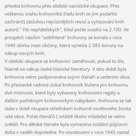
převést knihovnu přes období nacistické okupace. Přes
veškerou snahu knihovníků (řadu knih se jim podařilo
zachránit) zásluhou nejrůznějších revizí a vyřazování knih
autorů " říši nepřátelských", klesl počet svazků na 2.100. Ve
prospěch násilím "zeštíhlené" knihovny se konala v roce
1940 sbírka mezi občany, která vynesla 2.583 koruny na
nákup nových knih.
V období okupace se knihovníci zaměřovali, pokud to šlo,
hlavně na nákup české klasické literatury. V této době byla
knihovna velmi podporována svými čtenáři a vedením obce.
Po přestavbě radnice získal knihovník Kučera pro knihovnu
dvě místnosti, které byly vybaveny knihovními regály a
dalším potřebným knihovnickým nábytkem. Knihovna se tak
stala v době okupace střediskem kulturně osvětového života
celé obce. Počet čtenářů ( zvláště školní mládeže) se velmi
zvětšil. Pro dětské čtenáře byla vymezena zvláštní půjčovní
doba v neděli dopoledne. Po osvobození v roce 1945 nastal