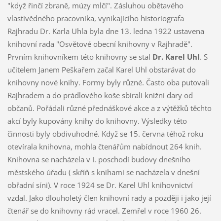
"když řinčí zbraně, múzy mlčí". Zásluhou obětavého
vlastivědného pracovníka, vynikajícího historiografa
Rajhradu Dr. Karla Uhla byla dne 13. ledna 1922 ustavena
knihovní rada "Osvětové obecní knihovny v Rajhradě".
Prvním knihovníkem této knihovny se stal
Dr. Karel Uhl
. S
učitelem Janem Peškařem začal Karel Uhl obstarávat do
knihovny nové knihy. Formy byly různé. Často oba putovali
Rajhradem a do prádlového koše sbírali knižní dary od
občanů. Pořádali různé přednáškové akce a z výtěžků těchto
akcí byly kupovány knihy do knihovny. Výsledky této
činnosti byly obdivuhodné. Když se 15. června téhož roku
otevírala knihovna, mohla čtenářům nabídnout 264 knih.
Knihovna se nacházela v I. poschodí budovy dnešního
městského úřadu ( skříň s knihami se nacházela v dnešní
obřadní síni). V roce 1924 se Dr. Karel Uhl knihovnictví
vzdal. Jako dlouholetý člen knihovní rady a později i jako její
čtenář se do knihovny rád vracel. Zemřel v roce 1960 26.