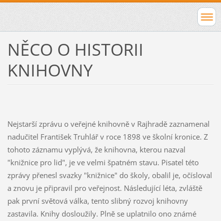
NĚCO O HISTORII
KNIHOVNY
Nejstarší zprávu o veřejné knihovně v Rajhradě zaznamenal
nadučitel František Truhlář v roce 1898 ve školní kronice. Z
tohoto záznamu vyplývá, že knihovna, kterou nazval
"knižnice pro lid", je ve velmi špatném stavu. Pisatel této
zprávy přenesl svazky "knižnice" do školy, obalil je, očísloval
a znovu je připravil pro veřejnost. Následující léta, zvláště
pak první světová válka, tento slibný rozvoj knihovny
zastavila. Knihy dosloužily. Plně se uplatnilo ono známé