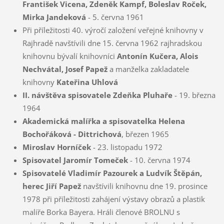
František Vicena, Zdeněk Kampf, Boleslav Roček,
Mirka Jandeková
- 5. června 1961
Při příležitosti 40. výročí založení veřejné knihovny v
Rajhradě navštívili dne 15. června 1962 rajhradskou
knihovnu bývalí knihovníci
Antonín Kučera, Alois
Nechvátal, Josef Papež
a manželka zakladatele
knihovny
Kateřina Uhlová
II. návštěva spisovatele Zdeňka Pluhaře
- 19. března
1964
Akademická malířka a spisovatelka Helena
Bochořáková - Dittrichová
, březen 1965
Miroslav Horníček
- 23. listopadu 1972
Spisovatel Jaromír Tomeček
- 10. června 1974
Spisovatelé Vladimír Pazourek a Ludvík Štěpán,
herec Jiří Papež
navštívili knihovnu dne 19. prosince
1978 při příležitosti zahájení výstavy obrazů a plastik
malíře Borka Bayera. Hráli členové BROLNU s