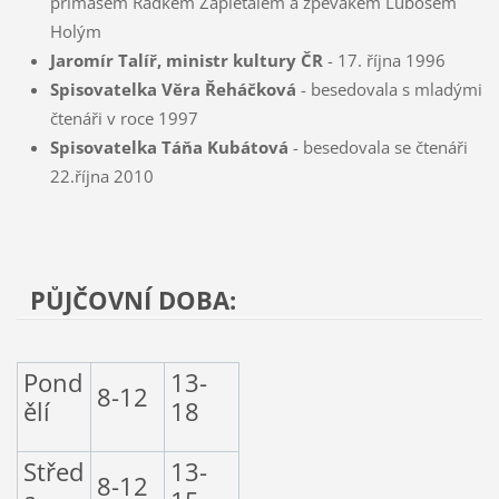
primášem Radkem Zapletalem a zpěvákem Lubošem
Holým
Jaromír Talíř, ministr kultury ČR
- 17. října 1996
Spisovatelka Věra Řeháčková
- besedovala s mladými
čtenáři v roce 1997
Spisovatelka Táňa Kubátová
- besedovala se čtenáři
22.října 2010
PŮJČOVNÍ DOBA:
Pond
13-
8-12
ělí
18
Střed
13-
8-12