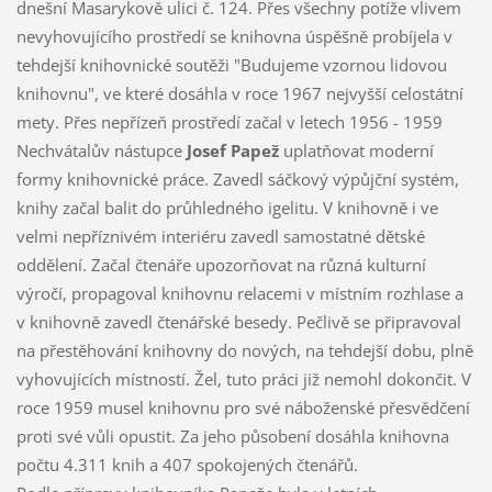
dnešní Masarykově ulici č. 124. Přes všechny potíže vlivem
nevyhovujícího prostředí se knihovna úspěšně probíjela v
tehdejší knihovnické soutěži "Budujeme vzornou lidovou
knihovnu", ve které dosáhla v roce 1967 nejvyšší celostátní
mety. Přes nepřízeň prostředí začal v letech 1956 - 1959
Nechvátalův nástupce
Josef Papež
uplatňovat moderní
formy knihovnické práce. Zavedl sáčkový výpůjční systém,
knihy začal balit do průhledného igelitu. V knihovně i ve
velmi nepříznivém interiéru zavedl samostatné dětské
oddělení. Začal čtenáře upozorňovat na různá kulturní
výročí, propagoval knihovnu relacemi v místním rozhlase a
v knihovně zavedl čtenářské besedy. Pečlivě se připravoval
na přestěhování knihovny do nových, na tehdejší dobu, plně
vyhovujících místností. Žel, tuto práci již nemohl dokončit. V
roce 1959 musel knihovnu pro své náboženské přesvědčení
proti své vůli opustit. Za jeho působení dosáhla knihovna
počtu 4.311 knih a 407 spokojených čtenářů.