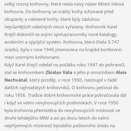
velký rozvoj knihovny, která nesla nový název Místní lidová
knihovna. Do knihovny se vrátily knihy schované před
okupanty a nalezené knihy, které byly zásluhou
nejrůznějších válečných revizí vyřazeny. Knihovník Karel
Krejčí dokončil se svými spolupracovníky nové katalogy,
evidenční a výpůjční systém. Knihovna, která čítala 3.747
svazků, byla v roce 1946 jmenována na krajské konferenci
mezi vzornými knihovnami.
Když Karel Krejčí odešel na počátku roku 1947 do pohraničí,
stal se knihovníkem
Zbislav Vála
a jeho p omocníkem
Alois
Nechvátal
, který později, v roce 1950, nastoupil v řadě
dalších rajhradských knihovníků. O knihovnu pečoval do
roku 1956. Tradice dobré knihovnické práce pokračovala dál
i když ve velmi nevyhovujících podmínkách. V roce 1950
byla knihovna přemístěna do nevyhovujících místností ve
dvoře tehdejšího MNV a asi po dvou letech do velmi
nepříjemných místností bývalého poštovního úřadu na