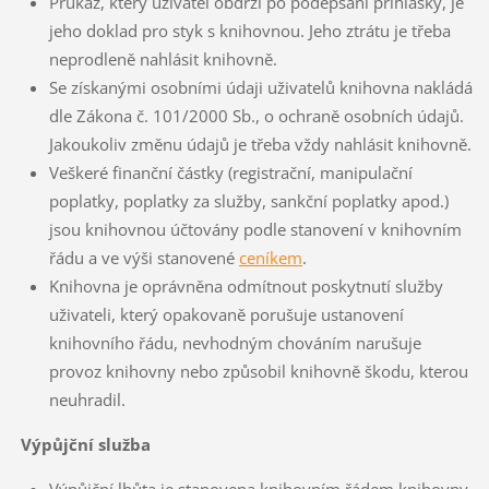
Průkaz, který uživatel obdrží po podepsání přihlášky, je
jeho doklad pro styk s knihovnou. Jeho ztrátu je třeba
neprodleně nahlásit knihovně.
Se získanými osobními údaji uživatelů knihovna nakládá
dle Zákona č. 101/2000 Sb., o ochraně osobních údajů.
Jakoukoliv změnu údajů je třeba vždy nahlásit knihovně.
Veškeré finanční částky (registrační, manipulační
poplatky, poplatky za služby, sankční poplatky apod.)
jsou knihovnou účtovány podle stanovení v knihovním
řádu a ve výši stanovené
ceníkem
.
Knihovna je oprávněna odmítnout poskytnutí služby
uživateli, který opakovaně porušuje ustanovení
knihovního řádu, nevhodným chováním narušuje
provoz knihovny nebo způsobil knihovně škodu, kterou
neuhradil.
Výpůjční služba