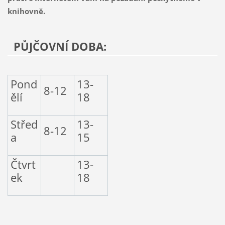
knihovně.
PŮJČOVNÍ DOBA:
Pond
13-
8-12
ělí
18
Střed
13-
8-12
a
15
Čtvrt
13-
ek
18