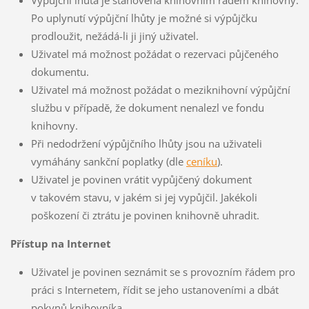
Výpůjční lhůta je stanovena knihovním řádem knihovny.
Po uplynutí výpůjční lhůty je možné si výpůjčku
prodloužit, nežádá-li ji jiný uživatel.
Uživatel má možnost požádat o rezervaci půjčeného
dokumentu.
Uživatel má možnost požádat o meziknihovní výpůjční
službu v případě, že dokument nenalezl ve fondu
knihovny.
Při nedodržení výpůjčního lhůty jsou na uživateli
vymáhány sankční poplatky (dle
ceníku
).
Uživatel je povinen vrátit vypůjčený dokument
v takovém stavu, v jakém si jej vypůjčil. Jakékoli
poškození či ztrátu je povinen knihovně uhradit.
Přístup na Internet
Uživatel je povinen seznámit se s provozním řádem pro
práci s Internetem, řídit se jeho ustanoveními a dbát
pokynů knihovníka.