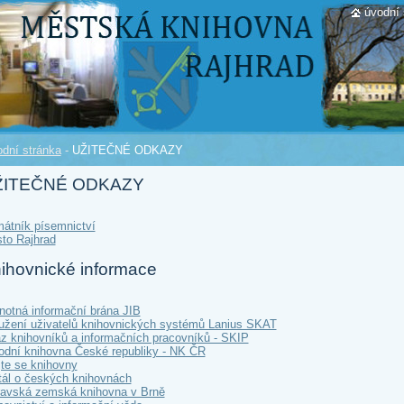
úvodní 
dní stránka
-
UŽITEČNÉ ODKAZY
ŽITEČNÉ ODKAZY
átník písemnictví
to Rajhrad
ihovnické informace
notná informační brána JIB
užení uživatelů knihovnických systémů Lanius SKAT
z knihovníků a informačních pracovníků - SKIP
odní knihovna České republiky - NK ČR
jte se knihovny
tál o českých knihovnách
avská zemská knihovna v Brně