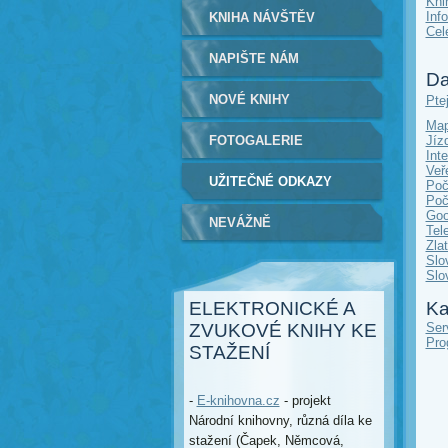
Kni
Inf
KNIHA NÁVŠTĚV
Cel
NAPIŠTE NÁM
Da
NOVÉ KNIHY
Pte
Ma
FOTOGALERIE
Jíz
Int
Veř
UŽITEČNÉ ODKAZY
Poč
Poč
Goo
NEVÁŽNĚ
Tel
Zla
Slo
Slo
ELEKTRONICKÉ A
Ka
ZVUKOVÉ KNIHY KE
Ser
Pro
STAŽENÍ
-
E-knihovna.cz
- projekt
Národní knihovny, různá díla ke
stažení (Čapek, Němcová,