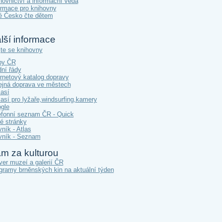
hovnictví a informační věda
ormace pro knihovny
é Česko čte dětem
lší informace
jte se knihovny
py ČR
dní řády
ernetový katalog dopravy
ejná doprava ve městech
así
así pro lyžaře,windsurfing,kamery
gle
efonní seznam ČR - Quick
té stránky
vník - Atlas
vník - Seznam
m za kulturou
ver muzeí a galerií ČR
gramy brněnských kin na aktuální týden