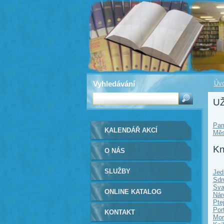
Vyhledávání
Úvo
U
Pam
KALENDÁŘ AKCÍ
Měs
Kn
O NÁS
SLUŽBY
Jed
Sdr
Sva
ONLINE KATALOG
Nár
Pte
Por
KONTAKT
Mor