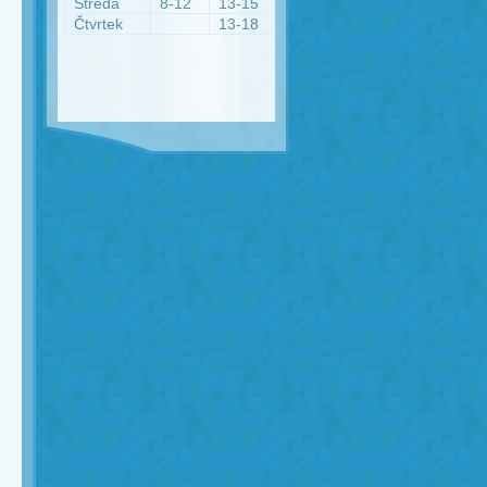
Středa
8-12
13-15
Čtvrtek
13-18