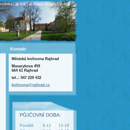
stránka
|
tisk
|
mapa stránek
|
rss
Kontakt
Městská knihovna Rajhrad
Masarykova 459
664 61 Rajhrad
tel..: 547 229 432
knihovna
@rajhrad
.cz
PŮJČOVNÍ DOBA:
Pondělí
8-12
13-18