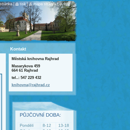
stránka
|
tisk
|
mapa stránek
|
rss
Kontakt
Městská knihovna Rajhrad
Masarykova 459
664 61 Rajhrad
tel..: 547 229 432
knihovna
@rajhrad
.cz
PŮJČOVNÍ DOBA:
Pondělí
8-12
13-18