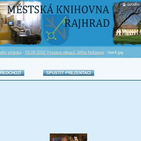
úvodní 
dní stránka
-
03.09.2010 Výstava obrazů Jiřího Hošpese
-
hos4.jpg
ŘEDCHOZÍ
SPUSTIT PREZENTACI