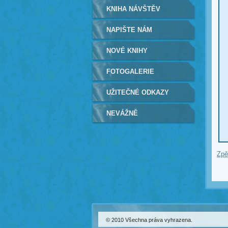
KNIHA NÁVŠTĚV
NAPIŠTE NÁM
NOVÉ KNIHY
FOTOGALERIE
UŽITEČNÉ ODKAZY
NEVÁŽNĚ
Zpě
© 2010 Všechna práva vyhrazena.