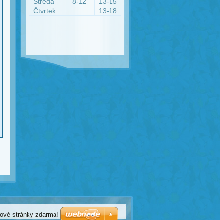
Středa
8-12
13-15
Čtvrtek
13-18
bové stránky zdarma!