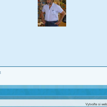
t
Vytvořte si we