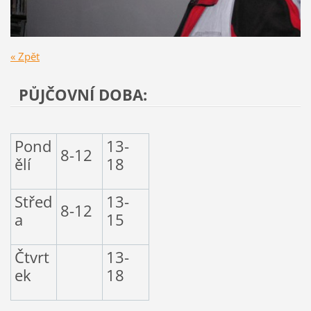
« Zpět
PŮJČOVNÍ DOBA:
Pond
13-
8-12
ělí
18
Střed
13-
8-12
a
15
Čtvrt
13-
ek
18