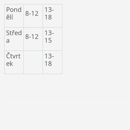
Pond
13-
8-12
ělí
18
Střed
13-
8-12
a
15
Čtvrt
13-
ek
18