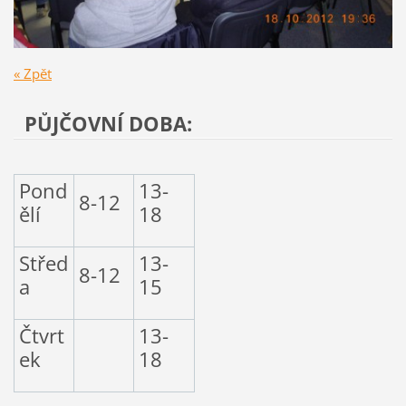
« Zpět
PŮJČOVNÍ DOBA:
Pond
13-
8-12
ělí
18
Střed
13-
8-12
a
15
Čtvrt
13-
ek
18