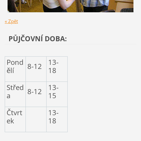
« Zpět
PŮJČOVNÍ DOBA:
Pond
13-
8-12
ělí
18
Střed
13-
8-12
a
15
Čtvrt
13-
ek
18