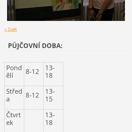
« Zpět
PŮJČOVNÍ DOBA:
Pond
13-
8-12
ělí
18
Střed
13-
8-12
a
15
Čtvrt
13-
ek
18