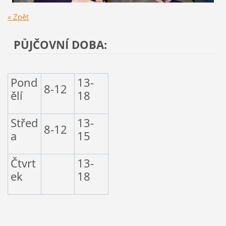
« Zpět
PŮJČOVNÍ DOBA:
Pond
13-
8-12
ělí
18
Střed
13-
8-12
a
15
Čtvrt
13-
ek
18