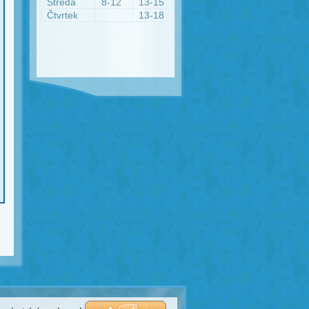
Středa
8-12
13-15
Čtvrtek
13-18