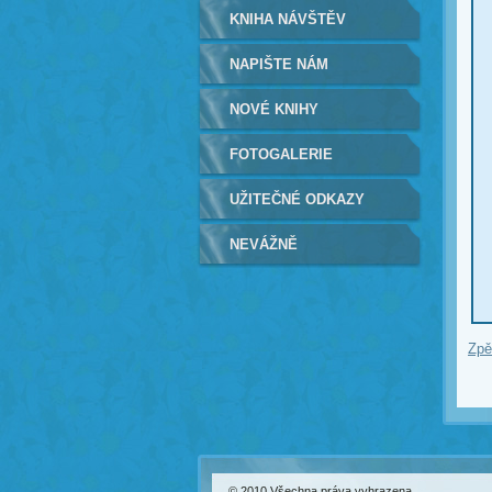
KNIHA NÁVŠTĚV
NAPIŠTE NÁM
NOVÉ KNIHY
FOTOGALERIE
UŽITEČNÉ ODKAZY
NEVÁŽNĚ
Zpě
© 2010 Všechna práva vyhrazena.