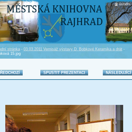
úvodní 
dní stránka
-
03.03.2011 Vernisáž výstavy D. Bobkové Keramika a drát
-
ková 15.jpg
ŘEDCHOZÍ
SPUSTIT PREZENTACI
NÁSLEDUJÍCÍ