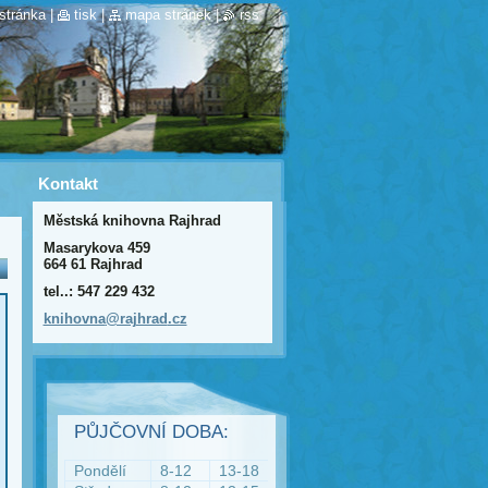
stránka
|
tisk
|
mapa stránek
|
rss
Kontakt
Městská knihovna Rajhrad
Masarykova 459
664 61 Rajhrad
tel..: 547 229 432
knihovna
@rajhrad
.cz
PŮJČOVNÍ DOBA:
Pondělí
8-12
13-18