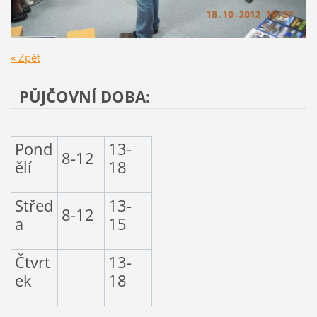
« Zpět
PŮJČOVNÍ DOBA:
Pond
13-
8-12
ělí
18
Střed
13-
8-12
a
15
Čtvrt
13-
ek
18