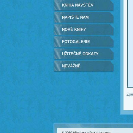
KNIHA NÁVŠTĚV
NAPIŠTE NÁM
NOVÉ KNIHY
FOTOGALERIE
UŽITEČNÉ ODKAZY
NEVÁŽNĚ
Zpě
© 2010 Všechna práva vyhrazena.