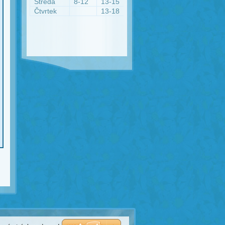
Středa
8-12
13-15
Čtvrtek
13-18