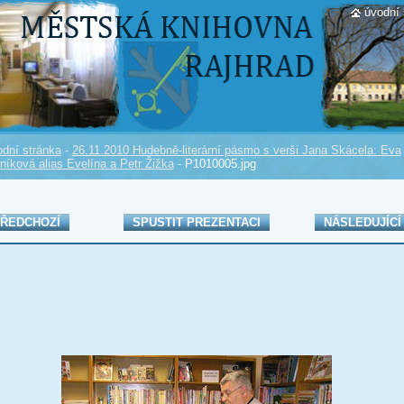
úvodní 
dní stránka
-
26.11.2010 Hudebně-literární pásmo s verši Jana Skácela: Eva
níková alias Evelína a Petr Žižka
-
P1010005.jpg
ŘEDCHOZÍ
SPUSTIT PREZENTACI
NÁSLEDUJÍCÍ