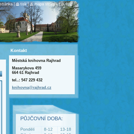
stránka
|
tisk
|
mapa stránek
|
rss
Kontakt
Městská knihovna Rajhrad
Masarykova 459
664 61 Rajhrad
tel..: 547 229 432
knihovna
@rajhrad
.cz
PŮJČOVNÍ DOBA:
Pondělí
8-12
13-18